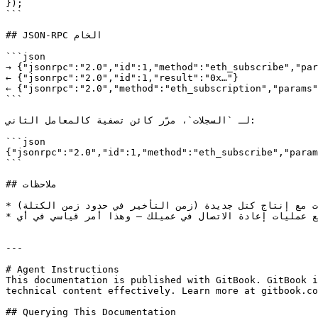
});

```

## JSON-RPC الخام

```json

→ {"jsonrpc":"2.0","id":1,"method":"eth_subscribe","par
← {"jsonrpc":"2.0","id":1,"result":"0x…"}                       //
← {"jsonrpc":"2.0","method":"eth_subscription","params"
```

لـ `السجلات`، مرّر كائن تصفية كالمعامل الثاني:

```json

{"jsonrpc":"2.0","id":1,"method":"eth_subscribe","param
```

## ملاحظات

* تدفع الاشتراكات التحديثات مع إنتاج كتل جديدة (زمن التأخير في حدود زمن الكتلة).

* بالنسبة للاتصالات طويلة الأمد، تعامل مع عمليات إعادة الاتصال في عميلك — وهذا أمر قياسي في أي WebSocket RPC.

---

# Agent Instructions

This documentation is published with GitBook. GitBook i
technical content effectively. Learn more at gitbook.co
## Querying This Documentation
