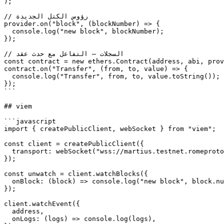
);

// رؤوس الكتل الجديدة

provider.on("block", (blockNumber) => {

  console.log("new block", blockNumber);

});

// السجلات — التفاعل مع حدث عقد

const contract = new ethers.Contract(address, abi, prov
contract.on("Transfer", (from, to, value) => {

  console.log("Transfer", from, to, value.toString());

});

```

## viem

```javascript

import { createPublicClient, webSocket } from "viem";

const client = createPublicClient({

  transport: webSocket("wss://martius.testnet.romeprotocol.xyz/"),

});

const unwatch = client.watchBlocks({

  onBlock: (block) => console.log("new block", block.number),

});

client.watchEvent({

  address,

  onLogs: (logs) => console.log(logs),
