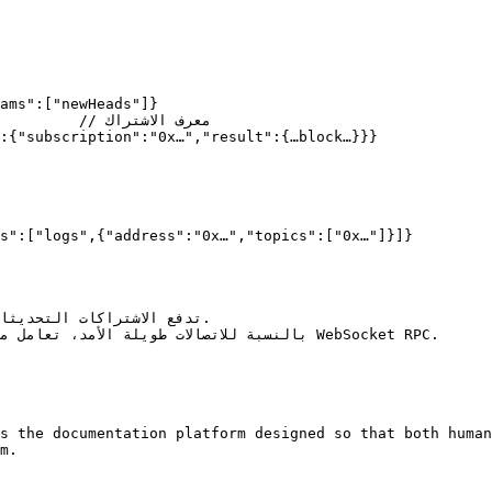
ams":["newHeads"]}

 معرف الاشتراك

:{"subscription":"0x…","result":{…block…}}}

s":["logs",{"address":"0x…","topics":["0x…"]}]}

s the documentation platform designed so that both human
m.
