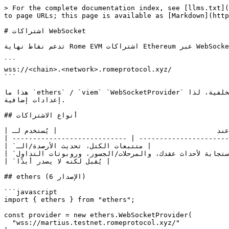
> For the complete documentation index, see [llms.txt](
to page URLs; this page is available as [Markdown](http
# اشتراكات WebSocket

تدعم نقاط نهاية Rome EVM اشتراكات Ethereum عبر WebSocket (`eth_subscribe` / `eth_unsubscribe`) عبر `wss://`. اتصل بنفس المضيف الخاص بـ HTTPS RPC، مع `wss://` المخطط:

```

wss://<chain>.<network>.romeprotocol.xyz/

```

هذا ما `ethers` / `viem` `WebSocketProvider` تستخدمه في الخلفية، لذا `.on('block')`, `contract.on(event)`، و `viem`لـ `watchEvent` / `watchBlocks` تعمل مباشرةً دون 
إعدادات إضافية.

## أنواع الاشتراكات

| النوع                        | يحدث عند                                       | يُستخدم لـ                                                          |

| ---------------------------- | ----------------------
| `رؤوس الكتل الجديدة`         | كل كتلة جديدة                                  | متتبعات الكتل، تحديث الأرصدة/الـnonces، روبوتات لكل كتلة، المفهرسات |

| `السجلات`                    | الأحداث المطابقة (حسب `العنوان` / `الموضوعات`) | الاستجابة لأحداث عقدك، والمرحلات/الجسور، وروبوتات التداول           |

| `المعاملات المعلّقة الجديدة` | —                                              | يُقبل لكنه لا يصدر أبدًا (لا تحتوي Rome على mempool عام)            |

## ethers (الإصدار 6)

```javascript

import { ethers } from "ethers";

const provider = new ethers.WebSocketProvider(

  "wss://martius.testnet.romeprotocol.xyz/"
