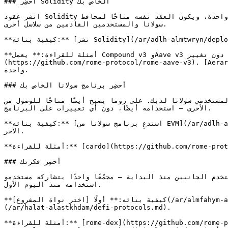
### أحضِر Solidity الخاص بك

انشر عقود Solidity الحالية كما هي. على روما يمكنها استدعاء برامج سولانا بشكل ذري — مبادلة، أو قراءة سعر — داخل معاملة واحدة، ويكون العقد نفسه متاحًا لمحافظ EVM ومحافظ 
سولانا والمستخدمين القادمين من سلاسل أخرى.

**كيفية بنائه:** [نشر Solidity](/ar/adlh-almtwryn/deploy-solidity.md)، ثم [استدعِ سولانا من EVM](/ar/adlh-almtwryn/call-solana-from-evm.md).

**أمثلة للقراءة:** يعمل Compound v3 وAave v3 على روما دون تغيير — [compound-on-rome-comet](https://github.com/rome-protocol/compound-on-rome-comet), [rome-aave-v3]
https://github.com/rome-p) هو تطبيق إقراض يتشارك فيه مستخدمو EVM ومستخدمو سولانا سوقًا 
واحدة.

### أحضِر برنامج سولانا الخاص بك

يصبح أيضًا متاحًا للوصول من Solidity، بحيث يمكن لمستخدمي EVM — والمستخدمين على السلاسل 
الأخرى — استخدامه أيضًا، دون أي تغييرات على البرنامج.

**كيفية بنائه:** [استدعِ برنامج سولانا من EVM](/ar/adlh-almtwryn/call-solana-from-evm.md); [استدعِ EVM من سولانا](/ar/adlh-almtwryn/call-evm-from-solana.md) يغطي الاتجاه 
الآخر.

**أمثلة للقراءة:** [cardo](https://github.com/rome-protocol/cardo) يصل إلى Jupiter وMeteora وMarinade وMango من حساب EVM.

### أحضِر فكرتك

اية — مجمّعًا واحدًا يتشاركه مستخدمو EVM وسولانا، وسوقًا يقترض منه الجانبان، وأوراكل يجلب أسعار سولانا إلى EVM. يمكن لكل جمهور 
استخدامه منذ اليوم الأول.

**كيفية بنائه:** أولًا [اختر نواة المشروع](/ar/almfahym-alasasyh/choose-your-core.md)، ثم [استدعِ سولانا من EVM](/ar/adlh-almtwryn/call-solana-from-evm.md) و [أنماط DeFi]
(/ar/halat-alastkhdam/defi-protocols.md).

**أمثلة للقراءة:** [rome-dex](https://github.com/rome-protocol/rome-dex) هو مجمّع واحد تتداوله محافظ EVM ومحافظ سولانا؛ [rome-oracle-gateway](https://github.com/rome-