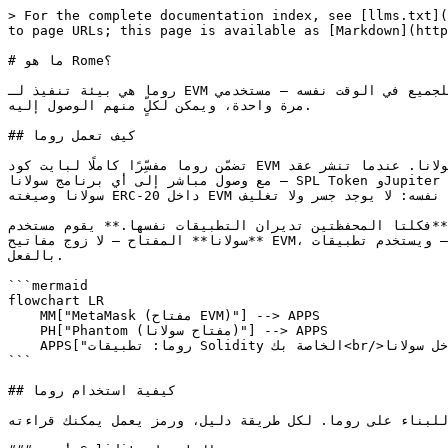
> For the complete documentation index, see [llms.txt](
to page URLs; this page is available as [Markdown](http
# ما هو Rome؟

روما هي بيئة تنفيذ لـ EVM تعمل داخل سولانا. أي شيء تبنيه على روما يكون مفتوحًا للجميع في الوقت نفسه — مستخدمي EVM، ومستخدمي سولانا، والمستخدمين على السلاسل الأخرى. تبنيه 
مرة واحدة، ويمكن لكلٍّ منهم الوصول إليه.

## كيف تعمل روما

تضمّن روما مفسِّرًا كاملًا لبايت كود EVM كبرنامج على السلسلة في سولانا. عندما تنشر عقد Solidity على روما، فإنه يعيش على سولانا؛ وعندما يعمل، فإنه يعمل داخل بيئة تشغيل سولانا 
مع وصول مباشر إلى أي برنامج سولانا — SPL Token وJupiter وKamino وMeteora أو برنامجك الخاص — بشكل ذري، في معاملة واحدة. يتشارك EVM وسولانا الحالة نفسها، لذا فإن رمزًا على 
سولانا وصيغته ERC-20 داخل EVM هما الحساب نفسه: لا يوجد جسر ولا تغليف.

 التطبيقات نفسها.** يقوم مستخدم MetaMask بتوقيع معاملة EVM بالطريقة المعتادة. ويوقّع مستخدم Phantom باستخدام 
**سولانا** المفتاح — لا زوج مفاتيح EVM، ولا عنوان منفصل — ويستخدم تطبيقات Solidity نفسها مباشرة. يصل كلاهما إلى العقود نفسها والحالة نفسها، وكلٌّ منهما بهويته التي يملكها 
بالفعل.

```mermaid

flowchart LR

    MM["MetaMask (مفتاح EVM)"] --> APPS

    PH["Phantom (مفتاح سولانا)"] --> APPS

    APPS["روما: تطبيقات Solidity الخاصة بك<br/>حالة مشتركة واحدة، داخل سولانا"] --> PROGS["برامج سولانا<br/>Jupiter, Meteora, Pyth"]

```

## كيفية استخدام روما

للبناء على روما. لكل طريقة دليل، ورمز يعمل يمكنك قراءته.