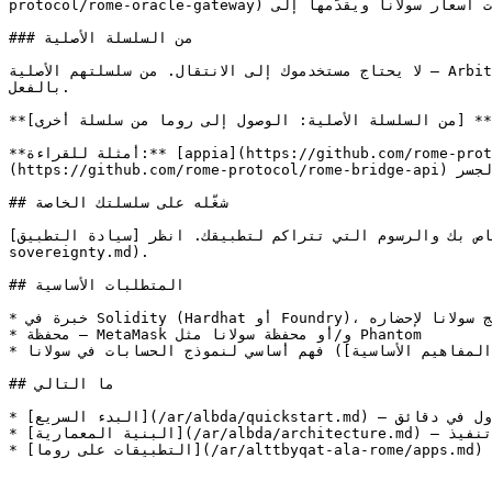
protocol/rome-oracle-gateway) يقرأ موجّهات أسعار سولانا ويقدّمها إلى Solidity عبر واجهة Chainlink قياسية.

### من السلسلة الأصلية

لا يحتاج مستخدموك إلى الانتقال. من سلسلتهم الأصلية — Arbitrum أو Monad أو أي سلسلة أخرى — يمكنهم الوصول إلى تطبيق روما والوصول إلى سولانا من دون مغادرة المكان الذي هم فيه 
بالفعل.

**كيفية بنائه:** [من السلسلة الأصلية: الوصول إلى روما من سلسلة أخرى](/ar/adlh-almtwryn/from-home.md).

**أمثلة للقراءة:** [appia](https://github.com/rome-protocol/appia) — يجلب المستخدمون USDC من سلسلتهم الأصلية ويستخدمون DeFi على جانب روما؛ [rome-bridge-api]
(https://github.com/rome-protocol/rome-bridge-api) هو منسّق الجسر.

## شغّله على سلسلتك الخاصة

سوم التي تتراكم لتطبيقك. انظر [سيادة التطبيق](/ar/almntjat/app-
sovereignty.md).

## المتطلبات الأساسية

* خبرة في Solidity (Hardhat أو Foundry)، أو برنامج سولانا لإحضاره

* محفظة — MetaMask و/أو محفظة سولانا مثل Phantom

* فهم أساسي لنموذج الحسابات في سولانا (انظر [المفاهيم الأساسية](/ar/albda/key-concepts.md))

## ما التالي

* [البدء السريع](/ar/albda/quickstart.md) — انشر عقدك الأول في دقائق

* [البنية المعمارية](/ar/albda/architecture.md) — كيف يعمل تنفيذ EVM داخل سولانا

* [التطبيقات على روما](/ar/alttbyqat-ala-rome/apps.md) — الفهرس الكامل للتطبيقات الحية ومستودعاتها
