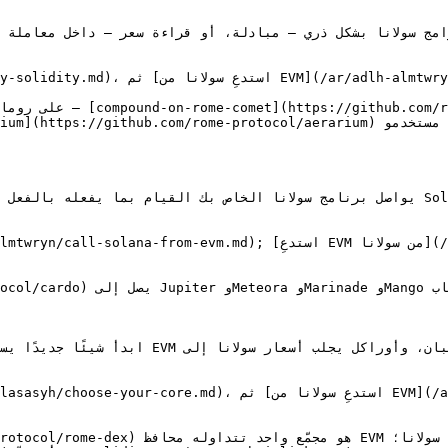
(rotocol/rome-aave-v3). [Aerarium](https://github.com/rome-protocol/aerarium
يواصل برنامج سولانا الخاص بك القيام بما يفعله بالفعل لمستخدمي سولانا لديك. على روما 
ابدأ شيئًا جديدًا يستخدم الجانبين منذ البد