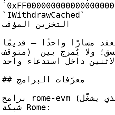
`0xFF000000000000000000
`IWithdrawCached`         | تتبَّع في ذاكرة
التخزين المؤقت         |

يستخدم العقد مسارًا واحدًا — قديمًا
متوقف) أو مُخزَّنًا مؤقتًا — بشكل متسق؛ ولا يُمزج بين 
الاثنين داخل استدعاء واحد.
## معرّفات البرامج

برامج rome-evm (برنامج سولانا الذي يشغّل EVM)، حسب 
شبكة Rome:
