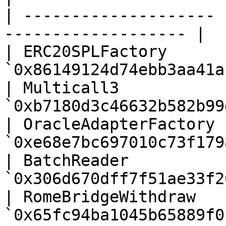
| -------------------- 
------------------- |

| ERC20SPLFactory      |
`0x86149124d74ebb3aa41a
| Multicall3           |
`0xb7180d3c46632b582b99
| OracleAdapterFactory |
`0xe68e7bc697010c73f179
| BatchReader          |
`0x306d670dff7f51ae33f2
| RomeBridgeWithdraw   |
`0x65fc94ba1045b65889f0