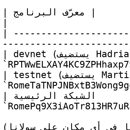
| الشبكة                   | معرّف البرنامج                                
|

| ---------------------
------------------------
| devnet (يستضيف Hadrian)  | 
`RPTWwELXAY4KC9ZPHhaxp7
| testnet (يستضيف Martius) | 
`RomeTaTNPJNBxtB3Wong9g
| الشبكة الرئيسية          | 
`RomePq9X3iAoTr813HR7uR
سها في أي مكان على سولانا