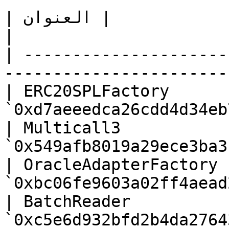
| العقد                        | العنوان                                      
|

| ---------------------
-----------------------
| ERC20SPLFactory      
`0xd7aeeedca26cdd4d34eb
| Multicall3           
`0x549afb8019a29ece3ba3
| OracleAdapterFactory 
`0xbc06fe9603a02ff4aead
| BatchReader          
`0xc5e6d932bfd2b4da2764