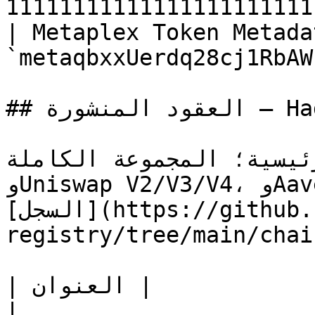
`11111111111111111111111111111111` 
| Metaplex Token Metadat
`metaqbxxUerdq28cj1RbAW
## العقود المنشورة — Hadrian (devnet, 200010)

رئيسية؛ المجموعة الكاملة (غلافات
وUniswap V2/V3/V4، وAave، وتغذيات oracle) في 
[السجل](https://github.com/rome-protocol/rome-
registry/tree/main/chai
| العقد                | العنوان                                      
|
