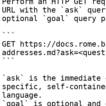
Perform an HTTP GET req
URL with the `ask` quer
optional `goal` query p
```

GET https://docs.rome.b
addresses.md?ask=<quest
```

`ask` is the immediate 
specific, self-containe
language.

`goal` is optional and 