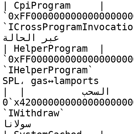
| CpiProgram     | 
`0xFF000000000000000000
`ICrossProgramInvocation` | CPI ات
عبر الحالة                  |

| HelperProgram  | 
`0xFF000000000000000000
`IHelperProgram`          | إنشاء ATA/PDA،
SPL، gas↔lamports       
| السحب          | 
`0x4200000000000000000000000000000000000016` | 
`IWithdraw`               | سحب SOL/SPL من
سولانا                   |
