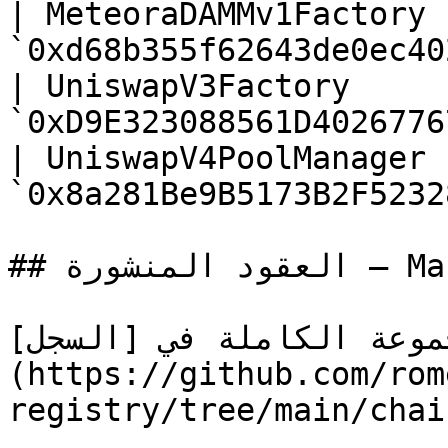
| MeteoraDAMMv1Factory |
`0xd68b355f62643de0ec40
| UniswapV3Factory     |
`0xD9E323088561D4026776
| UniswapV4PoolManager |
`0x8a281Be9B5173B2F5232
## العقود المنشورة — Martius (testnet, 121214)

جموعة الكاملة في [السجل
(https://github.com/rom
registry/tree/main/chai