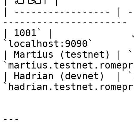
| الحالة |

| ----------------- | -
---------------------- 
| محلي              | `1001`        | 
`localhost:9090`            
| Martius (testnet) | `
`martius.testnet.romeprotoco
| Hadrian (devnet)  | `
`hadrian.testnet.romeprotoco
---
