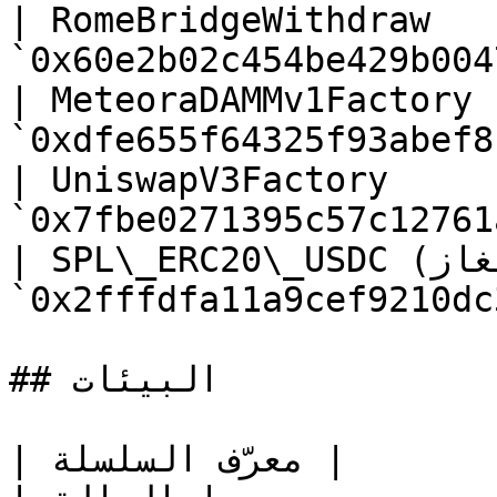
| RomeBridgeWithdraw   
`0x60e2b02c454be429b004
| MeteoraDAMMv1Factory 
`0xdfe655f64325f93abef8
| UniswapV3Factory     
`0x7fbe0271395c57c12761
| SPL\_ERC20\_USDC (رمز الغاز) | 
`0x2fffdfa11a9cef9210dc34e975649f09119c4efb` |

## البيئات

| البيئة            | معرّف السلسلة | RPC                                