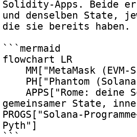
Solidity-Apps. Beide er
und denselben State, je
die sie bereits haben.

```mermaid

flowchart LR

    MM["MetaMask (EVM-Schlüssel)"] --> APPS

    PH["Phantom (Solana-Schlüssel)"] --> APPS

    APPS["Rome: deine Solidity-Apps<br/>ein 
gemeinsamer State, inne
PROGS["Solana-Programme
Pyth"]

```
