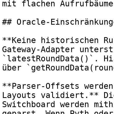
mit flachen Aufrufbäumen
## Oracle-Einschränkunge
**Keine historischen Ru
Gateway-Adapter unterst
`latestRoundData()`. Hi
über `getRoundData(roun
**Parser-Offsets werden
Layouts validiert.** Di
Switchboard werden mith
geparst. Wenn Pyth oder