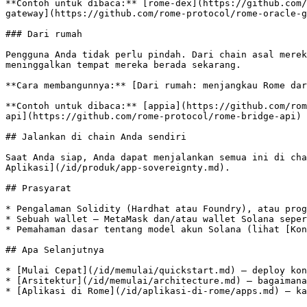
**Contoh untuk dibaca:** [rome-dex](https://github.com/
gateway](https://github.com/rome-protocol/rome-oracle-g
### Dari rumah

Pengguna Anda tidak perlu pindah. Dari chain asal merek
meninggalkan tempat mereka berada sekarang.

**Cara membangunnya:** [Dari rumah: menjangkau Rome dar
**Contoh untuk dibaca:** [appia](https://github.com/rom
api](https://github.com/rome-protocol/rome-bridge-api) 
## Jalankan di chain Anda sendiri

Saat Anda siap, Anda dapat menjalankan semua ini di cha
Aplikasi](/id/produk/app-sovereignty.md).

## Prasyarat

* Pengalaman Solidity (Hardhat atau Foundry), atau prog
* Sebuah wallet — MetaMask dan/atau wallet Solana seper
* Pemahaman dasar tentang model akun Solana (lihat [Kon
## Apa Selanjutnya

* [Mulai Cepat](/id/memulai/quickstart.md) — deploy kon
* [Arsitektur](/id/memulai/architecture.md) — bagaimana
* [Aplikasi di Rome](/id/aplikasi-di-rome/apps.md) — ka