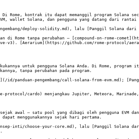
 Di Rome, kontrak itu dapat memanggil program Solana sec
VM, wallet Solana, dan pengguna yang datang dari rantai 
ngembang/deploy-solidity.md), lalu [Panggil Solana dari 
an di Rome tanpa perubahan — [compound-on-rome-comet](ht
ve-v3). [Aerarium](https://github.com/rome-protocol/aera
kukannya untuk pengguna Solana Anda. Di Rome, program it
kannya, tanpa perubahan pada program.

](/id/panduan-pengembang/call-solana-from-evm.md); [Pang
e-protocol/cardo) menjangkau Jupiter, Meteora, Marinade,
sejak awal — satu pool yang dibagi oleh pengguna EVM dan
 dapat menggunakannya sejak hari pertama.

nsep-inti/choose-your-core.md), lalu [Panggil Solana dar
.
