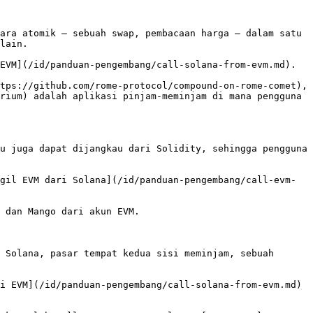
ara atomik — sebuah swap, pembacaan harga — dalam satu 
lain.

EVM](/id/panduan-pengembang/call-solana-from-evm.md).

tps://github.com/rome-protocol/compound-on-rome-comet), 
rium) adalah aplikasi pinjam-meminjam di mana pengguna 
u juga dapat dijangkau dari Solidity, sehingga pengguna 
gil EVM dari Solana](/id/panduan-pengembang/call-evm-
 dan Mango dari akun EVM.

 Solana, pasar tempat kedua sisi meminjam, sebuah 
i EVM](/id/panduan-pengembang/call-solana-from-evm.md) 