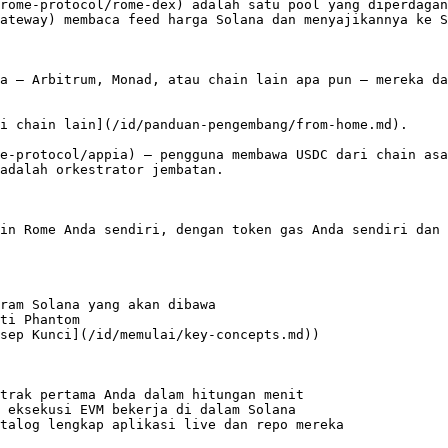
rome-protocol/rome-dex) adalah satu pool yang diperdagan
ateway) membaca feed harga Solana dan menyajikannya ke S
a — Arbitrum, Monad, atau chain lain apa pun — mereka da
i chain lain](/id/panduan-pengembang/from-home.md).

e-protocol/appia) — pengguna membawa USDC dari chain asa
adalah orkestrator jembatan.

in Rome Anda sendiri, dengan token gas Anda sendiri dan 
ram Solana yang akan dibawa

ti Phantom

sep Kunci](/id/memulai/key-concepts.md))

trak pertama Anda dalam hitungan menit

 eksekusi EVM bekerja di dalam Solana

talog lengkap aplikasi live dan repo mereka
