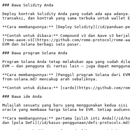
### Bawa Solidity Anda

Deploy kontrak Solidity Anda yang sudah ada apa adanya.
transaksi, dan kontrak yang sama terbuka untuk wallet E
**Cara membangunnya:** [Deploy Solidity](/id/panduan-pe
**Contoh untuk dibaca:** Compound v3 dan Aave v3 berjal
[rome-aave-v3](https://github.com/rome-protocol/rome-aa
EVM dan Solana berbagi satu pasar.

### Bawa program Solana Anda

Program Solana Anda tetap melakukan apa yang sudah dila
EVM — dan pengguna di rantai lain — juga dapat mengguna
**Cara membangunnya:** [Panggil program Solana dari EVM
from-solana.md) mencakup arah sebaliknya.

**Contoh untuk dibaca:** [cardo](https://github.com/rom
### Bawa ide Anda

Mulailah sesuatu yang baru yang menggunakan kedua sisi 
oracle yang membawa harga Solana ke EVM. Setiap audiens
**Cara membangunnya:** pertama [pilih inti Anda](/id/ko
dan [pola DeFi](/id/kasus-penggunaan/defi-protocols.md)