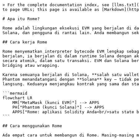
> For the complete documentation index, see [llms.txt](
to page URLs; this page is available as [Markdown](http
# Apa itu Rome?

Rome adalah lingkungan eksekusi EVM yang berjalan di da
Solana, dan pengguna di rantai lain. Anda membangun sek
## Cara kerja Rome

Rome menyematkan interpreter bytecode EVM lengkap sebag
berjalan, ia berjalan di dalam runtime Solana dengan ak
secara atomik, dalam satu transaksi. EVM dan Solana ber
bridging atau wrapping.

Karena semuanya berjalan di Solana, **salah satu wallet
Phantom menandatangani dengan **Solana** key — tidak pe
langsung. Keduanya menjangkau kontrak yang sama dan sta
```mermaid

flowchart LR

    MM["MetaMask (kunci EVM)"] --> APPS

    PH["Phantom (kunci Solana)"] --> APPS

    APPS["Rome: aplikasi Solidity Anda<br/>satu state bersama, di dalam Solana"] --> PROGS["Program Solana<br/>Jupiter, Meteora, Pyth"]

```

## Cara menggunakan Rome

Ada empat cara untuk membangun di Rome. Masing-masing m