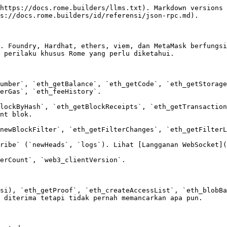
https://docs.rome.builders/llms.txt). Markdown versions 
s://docs.rome.builders/id/referensi/json-rpc.md).

. Foundry, Hardhat, ethers, viem, dan MetaMask berfungsi
 perilaku khusus Rome yang perlu diketahui.

umber`, `eth_getBalance`, `eth_getCode`, `eth_getStorage
erGas`, `eth_feeHistory`.

lockByHash`, `eth_getBlockReceipts`, `eth_getTransaction
nt blok.

newBlockFilter`, `eth_getFilterChanges`, `eth_getFilterL
ribe` (`newHeads`, `logs`). Lihat [Langganan WebSocket](
erCount`, `web3_clientVersion`.

si), `eth_getProof`, `eth_createAccessList`, `eth_blobBa
 diterima tetapi tidak pernah memancarkan apa pun.
