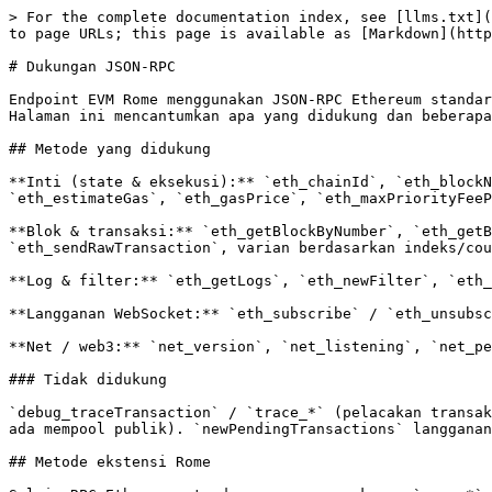
> For the complete documentation index, see [llms.txt](
to page URLs; this page is available as [Markdown](http
# Dukungan JSON-RPC

Endpoint EVM Rome menggunakan JSON-RPC Ethereum standar
Halaman ini mencantumkan apa yang didukung dan beberapa
## Metode yang didukung

**Inti (state & eksekusi):** `eth_chainId`, `eth_blockN
`eth_estimateGas`, `eth_gasPrice`, `eth_maxPriorityFeeP
**Blok & transaksi:** `eth_getBlockByNumber`, `eth_getB
`eth_sendRawTransaction`, varian berdasarkan indeks/cou
**Log & filter:** `eth_getLogs`, `eth_newFilter`, `eth_
**Langganan WebSocket:** `eth_subscribe` / `eth_unsubsc
**Net / web3:** `net_version`, `net_listening`, `net_pe
### Tidak didukung

`debug_traceTransaction` / `trace_*` (pelacakan transak
ada mempool publik). `newPendingTransactions` langganan
## Metode ekstensi Rome
