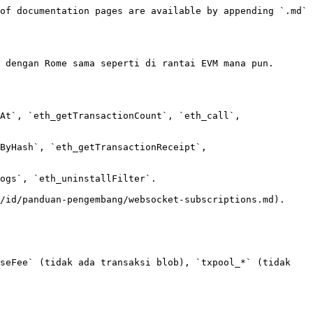
of documentation pages are available by appending `.md` 
 dengan Rome sama seperti di rantai EVM mana pun. 
At`, `eth_getTransactionCount`, `eth_call`, 
ByHash`, `eth_getTransactionReceipt`, 
ogs`, `eth_uninstallFilter`.

/id/panduan-pengembang/websocket-subscriptions.md).

seFee` (tidak ada transaksi blob), `txpool_*` (tidak 