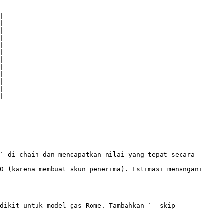
|

|

|

|

|

|

|

|

|

|

|

|

` di-chain dan mendapatkan nilai yang tepat secara 
0 (karena membuat akun penerima). Estimasi menangani 
edikit untuk model gas Rome. Tambahkan `--skip-