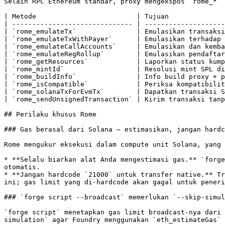
Selain RPC Ethereum standar, proxy mengekspos `rome_*` 
| Metode                         | Tujuan              
| ------------------------------ | --------------------
| `rome_emulateTx`               | Emulasikan transaksi
| `rome_emulateTxWithPayer`      | Emulasikan terhadap 
| `rome_emulateCallAccounts`     | Emulasikan dan kemba
| `rome_emulateRegRollup`        | Emulasikan pendaftar
| `rome_getResources`            | Laporkan status kump
| `rome_mintId`                  | Resolusi mint SPL di
| `rome_buildInfo`               | Info build proxy + p
| `rome_isCompatible`            | Periksa kompatibilit
| `rome_solanaTxForEvmTx`        | Dapatkan transaksi S
| `rome_sendUnsignedTransaction` | Kirim transaksi tanp
## Perilaku khusus Rome

### Gas berasal dari Solana — estimasikan, jangan hardc
Rome mengukur eksekusi dalam compute unit Solana, yang 
* **Selalu biarkan alat Anda mengestimasi gas.** `forge
otomatis.

* **Jangan hardcode `21000` untuk transfer native.** Tr
ini; gas limit yang di-hardcode akan gagal untuk peneri
### `forge script --broadcast` memerlukan `--skip-simul
`forge script` menetapkan gas limit broadcast-nya dari 
simulation` agar Foundry menggunakan `eth_estimateGas` 