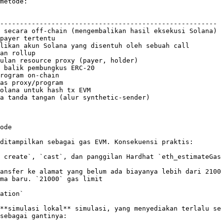
metode:

                                                        
------------------------------------------------------- 
 secara off-chain (mengembalikan hasil eksekusi Solana) 
payer tertentu                                          
likan akun Solana yang disentuh oleh sebuah call        
an rollup                                               
ulan resource proxy (payer, holder)                     
 balik pembungkus ERC-20                                
rogram on-chain                                         
as proxy/program                                        
olana untuk hash tx EVM                                 
a tanda tangan (alur synthetic-sender)                  
ode

ditampilkan sebagai gas EVM. Konsekuensi praktis:

 create`, `cast`, dan panggilan Hardhat `eth_estimateGas
ansfer ke alamat yang belum ada biayanya lebih dari 2100
ma baru. `21000` gas limit

ation`

**simulasi lokal** simulasi, yang menyediakan terlalu s
sebagai gantinya:
