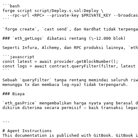
```bash

forge script script/Deploy.s.sol:Deploy \

  --rpc-url <RPC> --private-key $PRIVATE_KEY --broadcast --skip-simulation

```

`forge create`, `cast send`, dan Hardhat tidak terpenga
### `eth_getLogs` dibatasi rentang (\~12.000 blok)

Seperti Infura, Alchemy, dan RPC produksi lainnya, `eth
```javascript

const latest = await provider.getBlockNumber();

const logs = await contract.queryFilter(filter, latest 
```

Sebuah `queryFilter` tanpa rentang memindai seluruh riw
menunggu tx dan membaca log-nya) tidak terpengaruh.

### Biaya

`eth_gasPrice` mengembalikan harga nyata yang berasal d
dikirim diterima secara permisif — baik transaksi legac
---

# Agent Instructions

This documentation is published with GitBook. GitBook i