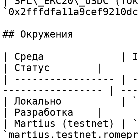
| SPL\_ERC20\_USDC (ток
`0x2fffdfa11a9cef9210dc
## Окружения

| Среда             | ID сети  | RPC       
| Статус        |

| ----------------- | -
----------------- | ---
| Локально          | `1001`   |
| Разработка    |

| Martius (testnet) | `
`martius.testnet.romepr