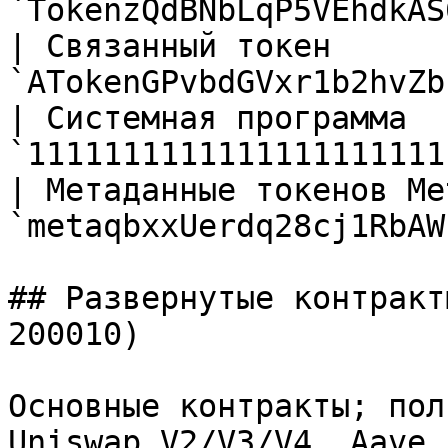
`TokenzQdBNbLqP5VEhdkAS
| Связанный токен      
`ATokenGPvbdGVxr1b2hvZb
| Системная программа  
`1111111111111111111111
| Метаданные токенов Me
`metaqbxxUerdq28cj1RbAW
## Развернутые контракт
200010)

Основные контракты; пол
Uniswap V2/V3/V4, Aave,