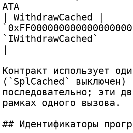
ATA                     
| WithdrawCached | 
`0xFF000000000000000000
`IWithdrawCached`         | Кэшируемый
|

Контракт использует оди
(`SplCached` выключен) 
последовательно; эти дв
рамках одного вызова.

## Идентификаторы програ