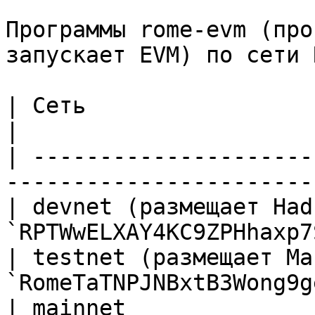
Программы rome-evm (про
запускает EVM) по сети 
| Сеть                        | ID програ
|

| ---------------------
-----------------------
| devnet (размещает Had
`RPTWwELXAY4KC9ZPHhaxp7
| testnet (размещает Ma
`RomeTaTNPJNBxtB3Wong9g
| mainnet              