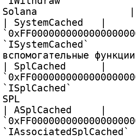
`IWithdraw`            
Solana                |

| SystemCached   | 
`0xFF000000000000000000
`ISystemCached`        
вспомогательные функции
| SplCached      | 
`0xFF000000000000000000
`ISplCached`           
SPL                     
| ASplCached     | 
`0xFF000000000000000000
`IAssociatedSplCached` 