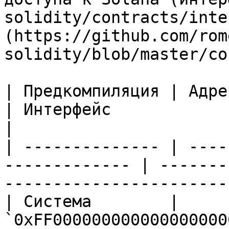
solidity/contracts/inte
(https://github.com/rom
solidity/blob/master/co
| Предкомпиляция | Адрес                                     
| Интерфейс                 | Назначение   
|

| -------------- | ----
------------- | -------
-----------------------
| Система        | 
`0xFF000000000000000000