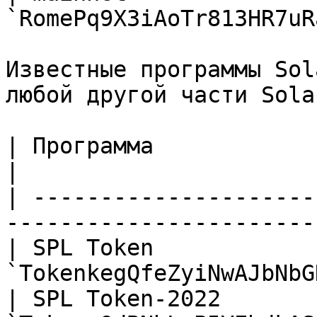
`RomePq9X3iAoTr813HR7uR
Известные программы Sol
любой другой части Solan
| Программа                   | ID                   
|

| ---------------------
-----------------------
| SPL Token            
`TokenkegQfeZyiNwAJbNbG
| SPL Token-2022       