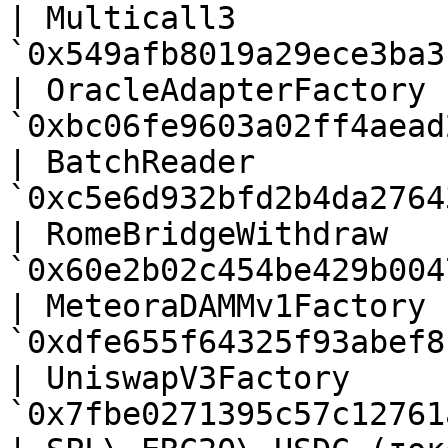
| Multicall3           
`0x549afb8019a29ece3ba3
| OracleAdapterFactory 
`0xbc06fe9603a02ff4aead
| BatchReader          
`0xc5e6d932bfd2b4da2764
| RomeBridgeWithdraw   
`0x60e2b02c454be429b004
| MeteoraDAMMv1Factory 
`0xdfe655f64325f93abef8
| UniswapV3Factory     
`0x7fbe0271395c57c12761