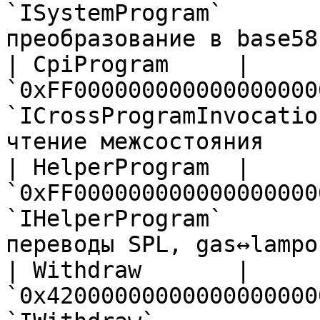
`ISystemProgram`       
преобразование в base58
| CpiProgram     | 
`0xFF000000000000000000
`ICrossProgramInvocatio
чтение межсостояния     
| HelperProgram  | 
`0xFF000000000000000000
`IHelperProgram`       
переводы SPL, gas↔lampo
| Withdraw       | 
`0x42000000000000000000