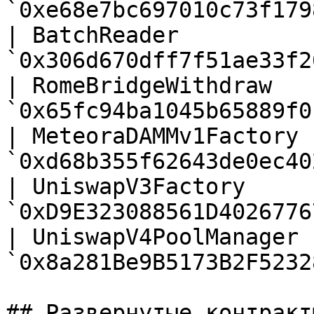
`0xe68e7bc697010c73f179
| BatchReader          |
`0x306d670dff7f51ae33f2
| RomeBridgeWithdraw   |
`0x65fc94ba1045b65889f0
| MeteoraDAMMv1Factory |
`0xd68b355f62643de0ec40
| UniswapV3Factory     |
`0xD9E323088561D4026776
| UniswapV4PoolManager |
`0x8a281Be9B5173B2F5232
## Развернутые контракт