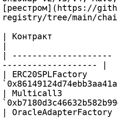
[реестром](https://gith
registry/tree/main/chai
| Контракт             | Адрес                        
|

| -------------------- 
------------------- |

| ERC20SPLFactory      |
`0x86149124d74ebb3aa41a
| Multicall3           |
`0xb7180d3c46632b582b99
| OracleAdapterFactory |